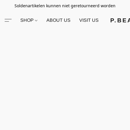
Soldenartikelen kunnen niet geretourneerd worden
P.BE
SHOP
ABOUT US
VISIT US