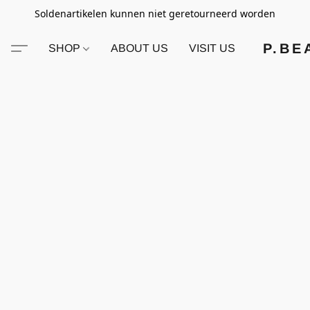
Soldenartikelen kunnen niet geretourneerd worden
P.BE
SHOP
ABOUT US
VISIT US