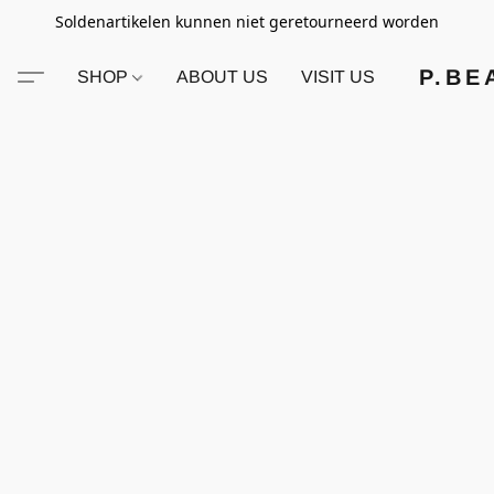
Soldenartikelen kunnen niet geretourneerd worden
P.BE
SHOP
ABOUT US
VISIT US