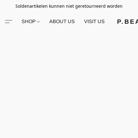
Soldenartikelen kunnen niet geretourneerd worden
P.BE
SHOP
ABOUT US
VISIT US