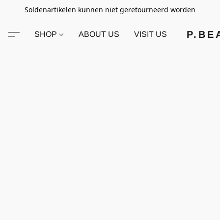
Soldenartikelen kunnen niet geretourneerd worden
P.BE
SHOP
ABOUT US
VISIT US