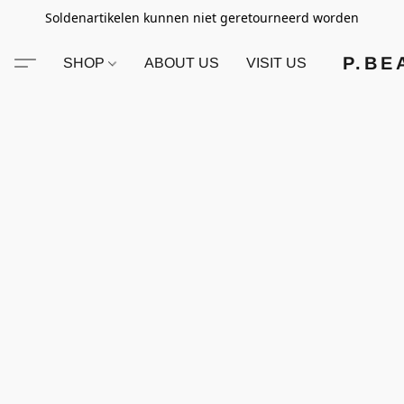
Soldenartikelen kunnen niet geretourneerd worden
P.BE
SHOP
ABOUT US
VISIT US