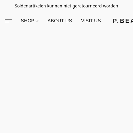
Soldenartikelen kunnen niet geretourneerd worden
P.BE
SHOP
ABOUT US
VISIT US