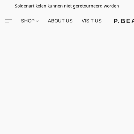
Soldenartikelen kunnen niet geretourneerd worden
P.BE
SHOP
ABOUT US
VISIT US