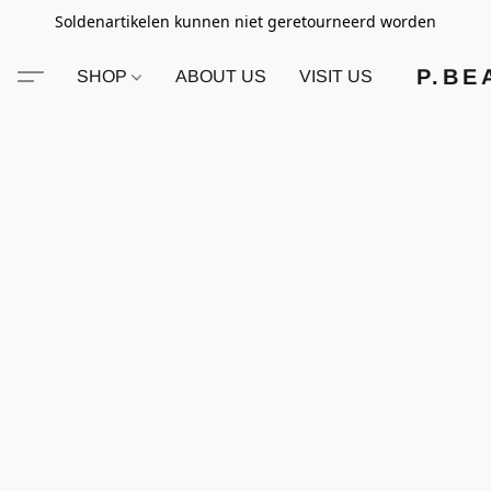
Soldenartikelen kunnen niet geretourneerd worden
P.BE
SHOP
ABOUT US
VISIT US