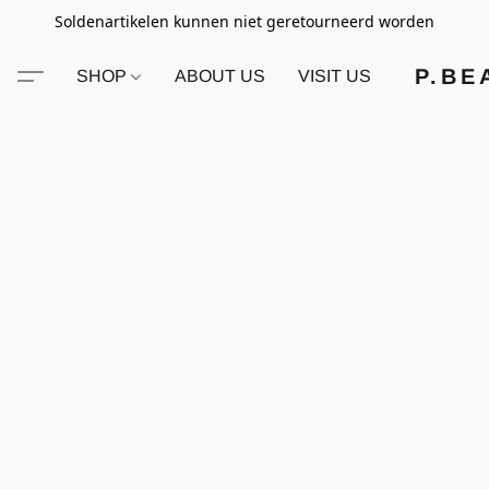
Soldenartikelen kunnen niet geretourneerd worden
P.BE
SHOP
ABOUT US
VISIT US