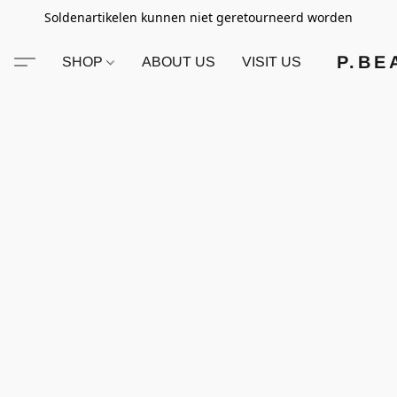
Soldenartikelen kunnen niet geretourneerd worden
P.BE
SHOP
ABOUT US
VISIT US