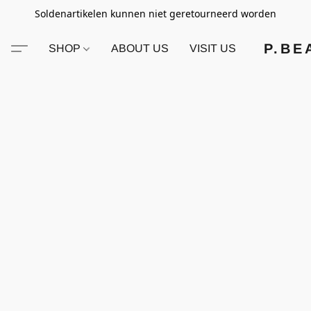
Soldenartikelen kunnen niet geretourneerd worden
P.BE
SHOP
ABOUT US
VISIT US