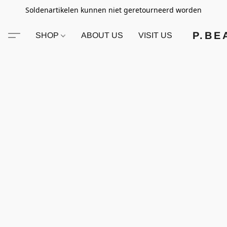
Soldenartikelen kunnen niet geretourneerd worden
P.BE
SHOP
ABOUT US
VISIT US