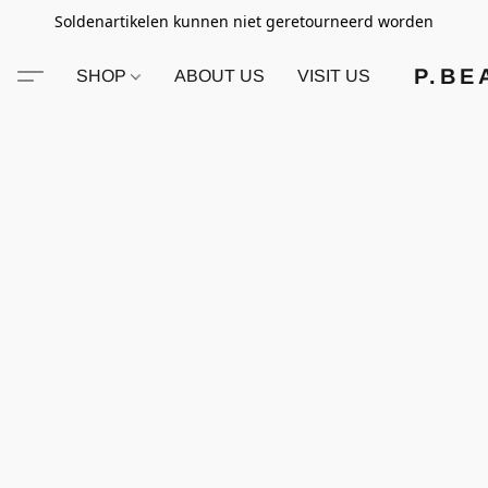
Soldenartikelen kunnen niet geretourneerd worden
P.BE
SHOP
ABOUT US
VISIT US