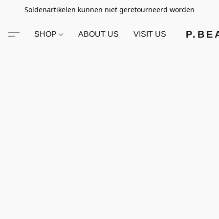
Soldenartikelen kunnen niet geretourneerd worden
P.BE
SHOP
ABOUT US
VISIT US