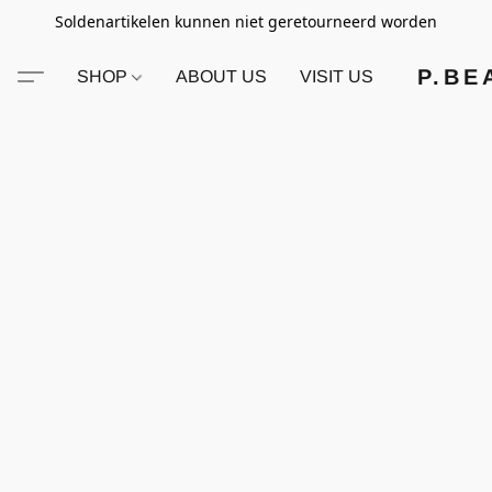
Soldenartikelen kunnen niet geretourneerd worden
P.BE
SHOP
ABOUT US
VISIT US