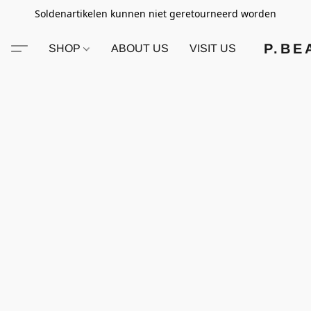
Soldenartikelen kunnen niet geretourneerd worden
P.BE
SHOP
ABOUT US
VISIT US