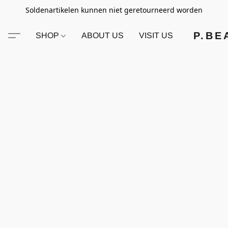
Soldenartikelen kunnen niet geretourneerd worden
P.BE
SHOP
ABOUT US
VISIT US