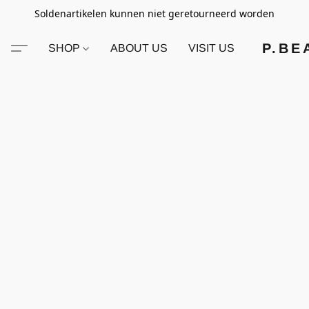
Soldenartikelen kunnen niet geretourneerd worden
P.BE
SHOP
ABOUT US
VISIT US