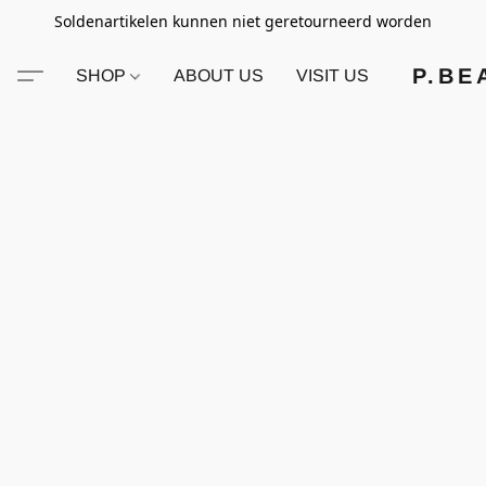
Soldenartikelen kunnen niet geretourneerd worden
P.BE
SHOP
ABOUT US
VISIT US