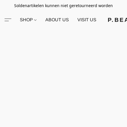
Soldenartikelen kunnen niet geretourneerd worden
P.BE
SHOP
ABOUT US
VISIT US