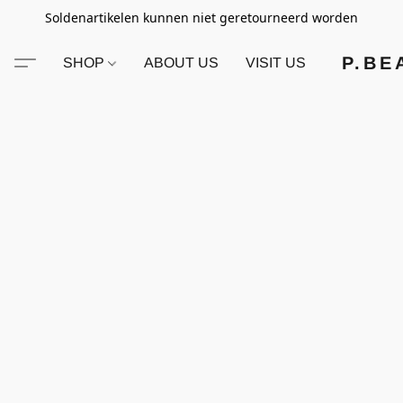
Soldenartikelen kunnen niet geretourneerd worden
P.BE
SHOP
ABOUT US
VISIT US