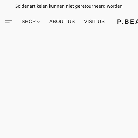
Soldenartikelen kunnen niet geretourneerd worden
P.BE
SHOP
ABOUT US
VISIT US