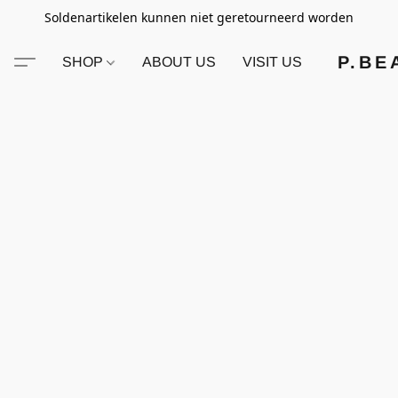
Soldenartikelen kunnen niet geretourneerd worden
P.BE
SHOP
ABOUT US
VISIT US