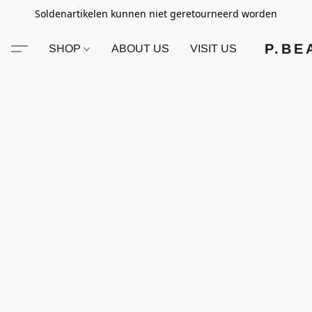
Soldenartikelen kunnen niet geretourneerd worden
P.BE
SHOP
ABOUT US
VISIT US