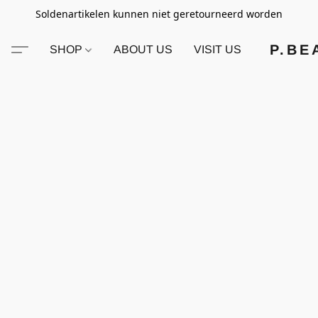
Soldenartikelen kunnen niet geretourneerd worden
P.BE
SHOP
ABOUT US
VISIT US